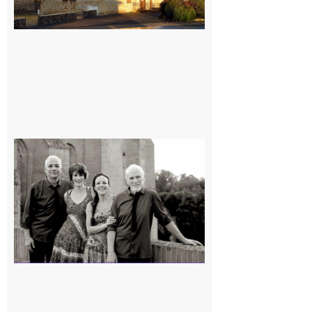
Rieux-
Volvestre
« Canaletto »
en concert !
7 août 2026