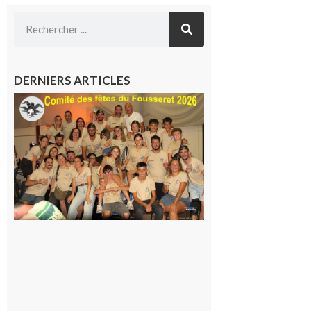
DERNIERS ARTICLES
Le
Fousseret :
la Fête de
la Saint-
Pierre est
terminée,
les Vikings
sont
rentrés
chez eux
6 août 2026