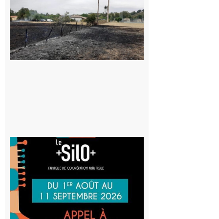
Montesquieu-
Volvestre : la
commune
appelle à la
vigilance face
au risque
d’incendie
8 août 2026
Aurignac
: La
Cafetière
participe
au projet
Musiques
actuelles
et Tiers-
lieux,