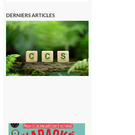
DERNIERS ARTICLES
Comminges
et Piémont
Pyrénéen :
Consultation
publique sur
le projet de
stockage
souterrain
de CO2
5 août 2026
Saint-
Blancard