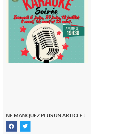
Cap
d’Astarac
: Soirée
karaoké
au Proxi,
à vous le
micro !
5 août 2026
NE MANQUEZ PLUS UN ARTICLE :