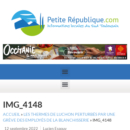
IMG_4148
ACCUEIL
»
LES THERMES DE LUCHON PERTURBÉS PAR UNE
GRÈVE DES EMPLOYÉS DE LA BLANCHISSERIE
»
IMG_4148
12 septembre 2022
Lucien Espouy