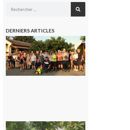
DERNIERS ARTICLES
Saint-
Araille :
la
dernière
rando à
la
fraîche
de la
saison
était à
Cazac
8 août
2026
Hesta
Gascona