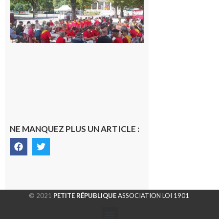
de
Luchon
c’est la
fête de
tous !
Dès le
vendredi
14 août
au soir.
8 août
2026
NE MANQUEZ PLUS UN ARTICLE :
© 2021
PETITE RÉPUBLIQUE
ASSOCIATION LOI 1901