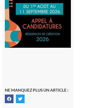
au projet
Musiques
actuelles
et Tiers-
lieux,
avec le
SilO
8 août 2026
NE MANQUEZ PLUS UN ARTICLE :