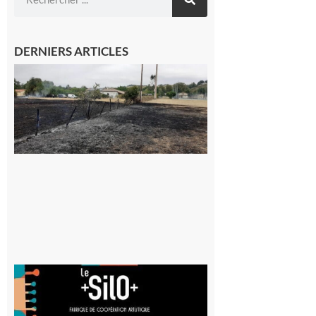
DERNIERS ARTICLES
Montesquieu-
Volvestre : la
commune
appelle à la
vigilance face
au risque
d’incendie
8 août 2026
Aurignac
: La
Cafetière
participe