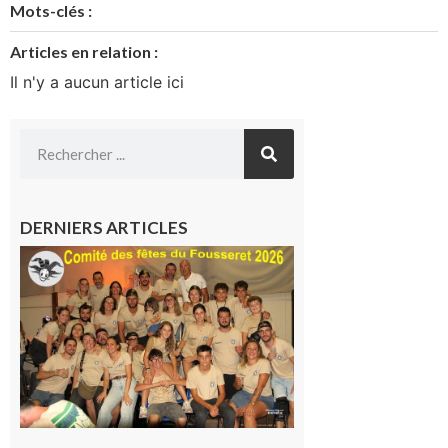
Mots-clés :
Articles en relation :
Il n'y a aucun article ici
DERNIERS ARTICLES
Le
Fousseret :
la Fête de
la Saint-
Pierre est
terminée,
les Vikings
sont
rentrés
chez eux
6 août 2026