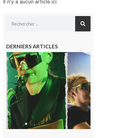
Il n'y a aucun article ici
DERNIERS ARTICLES
Cassagnabère-
Tournas : La
Pistouflerie à
l’heure
cosmique avec
Space
Meringue
6 août 2026