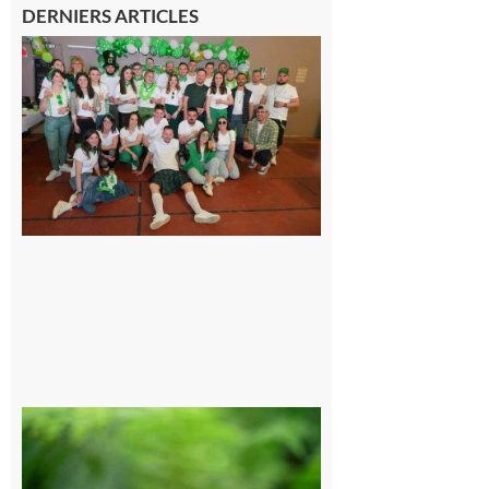
DERNIERS ARTICLES
Boulogne-
sur-Gesse :
Quatre jours
de fête avec
le Comité,
un
programme
exceptionnel
6 août 2026
Comminges
et Piémont
Pyrénéen :
Consultation