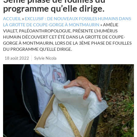
programme qu’elle dirige.
ACCUEIL
»
EXCLUSIF : DE NOUVEAUX FOSSILES HUMAINS DANS
LA GROTTE DE COUPE-GORGE À MONTMAURIN
»
AMÉLIE
VIALET, PALÉOANTHROPOLOGUE, PRÉSENTE L’HUMÉRUS
HUMAIN DÉCOUVERT CET ÉTÉ DANS LA GROTTE DE COUPE-
GORGE À MONTMAURIN, LORS DE LA 3ÈME PHASE DE FOUILLES
DU PROGRAMME QU’ELLE DIRIGE.
18 août 2022
Sylvie Nicola