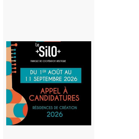
Aurignac
: La
Cafetière
participe
au projet
Musiques
actuelles
et Tiers-
lieux,
avec le
SilO
8 août 2026