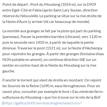
Point de départ : Pont du Moudang (1054 m), sur la D929
entre Eget-Cité et Fabia (après Saint Lary Soulan, direction
réserve du Néouvielle. Le parking se situe sur la rive droite de
la Neste d’Aure (y arriver tôt car beaucoup de monde).
La montée aux granges se fait par la piste qui part du parking
(panneau). Passer la première barrière (chicane), vers 1120 m
puis la seconde vers 1450 m, à partir de laquelle la pente
diminue. Traverser le pont (1521 m), sur la Neste d’Héchempy
pour rejoindre les granges. À partir des granges (fontaine d’eau
NON potable en amont), on continue direction SSE sur un
sentier en contre-haut de la Neste du Moudang sur la rive
gauche.
Franchir le torrent qui vient de droite en montant. On rejoint
les Sources de la Reine (1690 m, eaux ferrugineuses. Pour en
savoir plus, consulter par exemple le livre « Eau minérale ferro-
sulfureuse du Moudang » que l’on trouve sur le site de la BnF
(
https://gallica.bnf.fr/services/engine/search/sru?