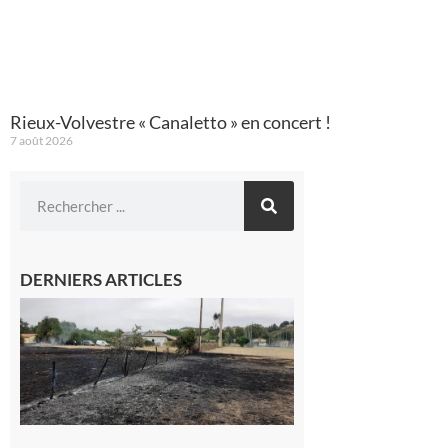
Rieux-Volvestre « Canaletto » en concert !
7 août 2026
DERNIERS ARTICLES
Montesquieu-
Volvestre : la
commune
appelle à la
vigilance face
au risque
d’incendie
8 août 2026