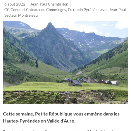
6 août 2022
Jean-Paul Chambrillon
CC Coeur et Coteaux du Comminges
,
En rando Pyrénées avec Jean-Paul
,
Secteur Montréjeau
Cette semaine, Petite République vous emmène dans les
Hautes-Pyrénées en Vallée d’Aure.