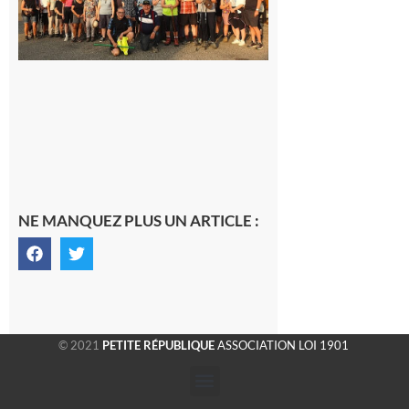
rando à
la
fraîche
de la
saison
était à
Cazac
8 août
2026
NE MANQUEZ PLUS UN ARTICLE :
© 2021
PETITE RÉPUBLIQUE
ASSOCIATION LOI 1901