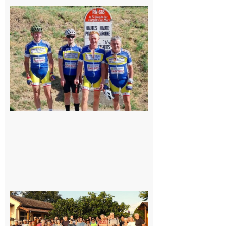
Montréjeau
: Les sorties
du
Montréjeau
cyclo club
8 août 2026
Saint-
Araille :
la
dernière