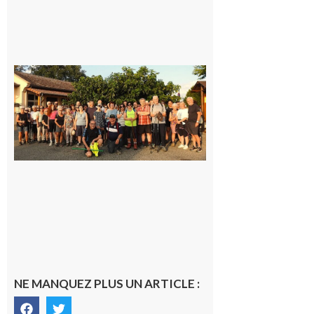
Saint-
Araille :
la
dernière
rando à
la
fraîche
de la
saison
était à
Cazac
8 août
2026
NE MANQUEZ PLUS UN ARTICLE :