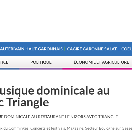
 AUTERIVAIN HAUT-GARONNAIS
CAGIRE GARONNE SALAT
COEU
STICE
POLITIQUE
ÉCONOMIE ET AGRICULTURE
usique dominicale au
c Triangle
UE DOMINICALE AU RESTAURANT LE NIZORS AVEC TRIANGLE
ux du Comminges
,
Concerts et festivals
,
Magazine
,
Secteur Boulogne sur Gess