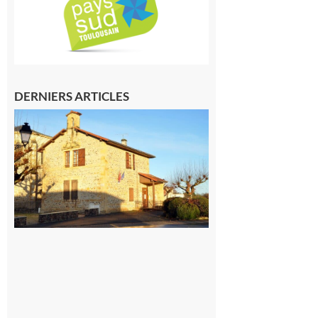
DERNIERS ARTICLES
Franquevielle
: La fête au
village !
7 août 2026