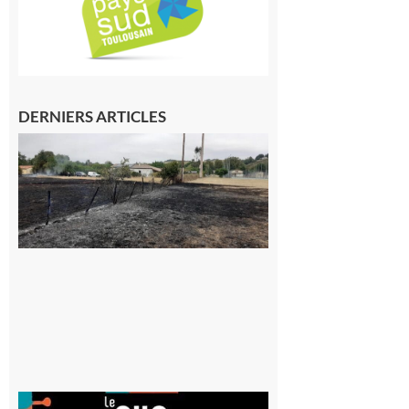
DERNIERS ARTICLES
Montesquieu-
Volvestre : la
commune
appelle à la
vigilance face
au risque
d’incendie
8 août 2026
Aurignac