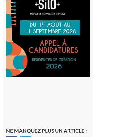
: La
Cafetière
participe
au projet
Musiques
actuelles
et Tiers-
lieux,
avec le
SilO
8 août 2026
NE MANQUEZ PLUS UN ARTICLE :