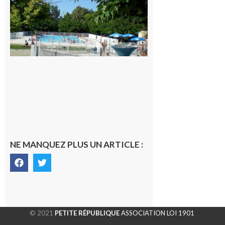
nocturne à
la piscine
municipale
de Rieux-
Volvestre.
7 août 2026
NE MANQUEZ PLUS UN ARTICLE :
© 2021
PETITE RÉPUBLIQUE
ASSOCIATION LOI 1901