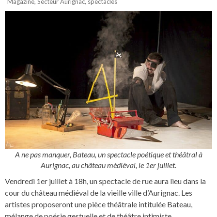
Magazine
,
Secteur Aurignac
,
spectacles
A ne pas manquer, Bateau, un spectacle poétique et théâtral à
Aurignac, au château médiéval, le 1er juillet.
Vendredi 1er juillet à 18h, un spectacle de rue aura lieu dans la
cour du château médiéval de la vieille ville d’Aurignac. Les
artistes proposeront une pièce théâtrale intitulée Bateau,
mélange de poésie gestuelle et de théâtre intimiste.