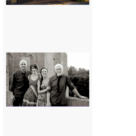
Rieux-
Volvestre
« Canaletto »
en concert !
7 août 2026