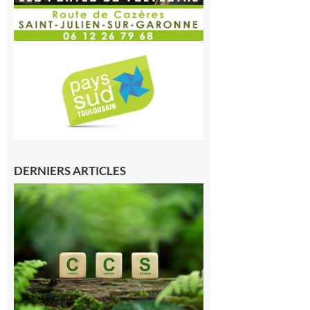
DERNIERS ARTICLES
Comminges
et Piémont
Pyrénéen :
Consultation
publique sur
le projet de
stockage
souterrain
de CO2
5 août 2026