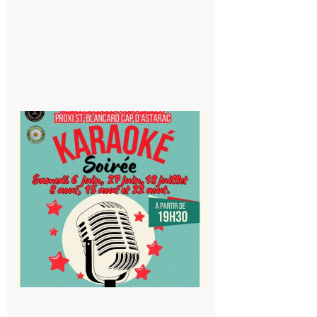
Saint-
Blancard
Cap
d’Astarac
: Soirée
karaoké
au Proxi,
à vous le
micro !
5 août 2026