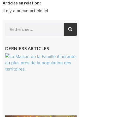
Articles en relation :
Il n'y a aucun article ici
DERNIERS ARTICLES
Castelnau-
Magnoac :
La rentrée
scolaire ?
Même pas
peur, avec
la Maison
de la
Famille
itinérante
7 août 2026