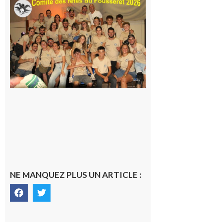
Le
Fousseret :
la Fête de
la Saint-
Pierre est
terminée,
les Vikings
sont
rentrés
chez eux
6 août 2026
NE MANQUEZ PLUS UN ARTICLE :