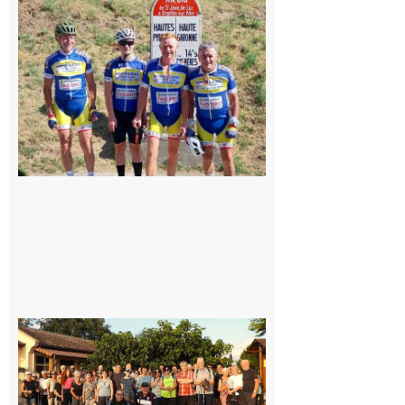
: Les sorties
du
Montréjeau
cyclo club
8 août 2026
Saint-
Araille :
la
dernière
rando à