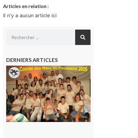
Articles en relation :
Il n'y a aucun article ici
DERNIERS ARTICLES
Le
Fousseret :
la Fête de
la Saint-
Pierre est
terminée,
les Vikings
sont
rentrés
chez eux
6 août 2026