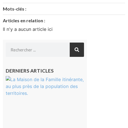
Mots-clés :
Articles en relation :
Il n'y a aucun article ici
DERNIERS ARTICLES
Castelnau-
Magnoac :
La rentrée
scolaire ?
Même pas
peur, avec
la Maison
de la
Famille
itinérante