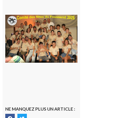
7 août 2026
Le
Fousseret :
la Fête de
la Saint-
Pierre est
terminée,
les Vikings
sont
rentrés
chez eux
6 août 2026
NE MANQUEZ PLUS UN ARTICLE :