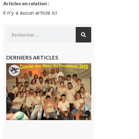
Articles en relation :
Il n'y a aucun article ici
DERNIERS ARTICLES
Le
Fousseret :
la Fête de
la Saint-
Pierre est
terminée,
les Vikings
sont
rentrés
chez eux
6 août 2026