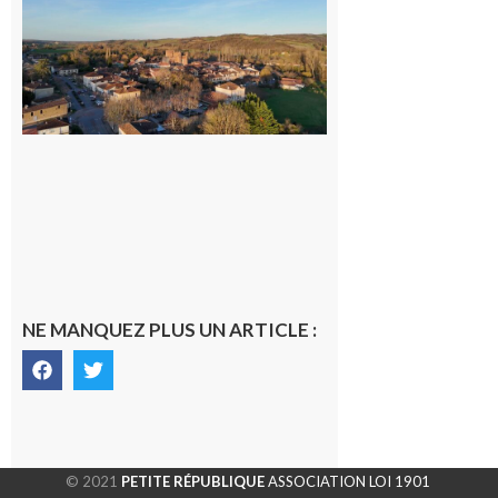
nouveau
médecin
généraliste
dans la cité
gersoise
6 août 2026
NE MANQUEZ PLUS UN ARTICLE :
© 2021
PETITE RÉPUBLIQUE
ASSOCIATION LOI 1901