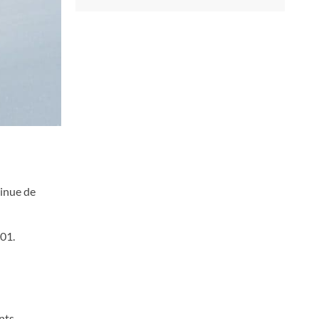
minue de
801.
nts.