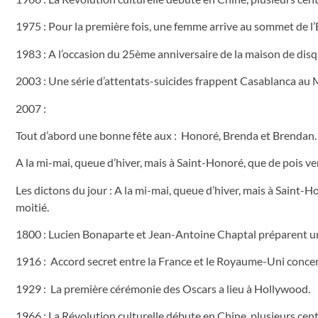
1975 : Pour la première fois, une femme arrive au sommet de l
1983 : A l’occasion du 25ème anniversaire de la maison de di
2003 : Une série d’attentats-suicides frappent Casablanca au M
2007 :
Tout d’abord une bonne fête aux : Honoré, Brenda et Brendan.
A la mi-mai, queue d’hiver, mais à Saint-Honoré, que de pois verts
Les dictons du jour : A la mi-mai, queue d’hiver, mais à Saint-Hon
moitié.
1800 : Lucien Bonaparte et Jean-Antoine Chaptal préparent un 
1916 : Accord secret entre la France et le Royaume-Uni concer
1929 : La première cérémonie des Oscars a lieu à Hollywood.
1966 : La Révolution culturelle débute en Chine, plusieurs cent