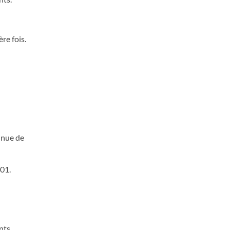
re fois.
minue de
801.
nts.