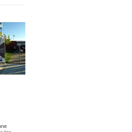
nne
er·ère