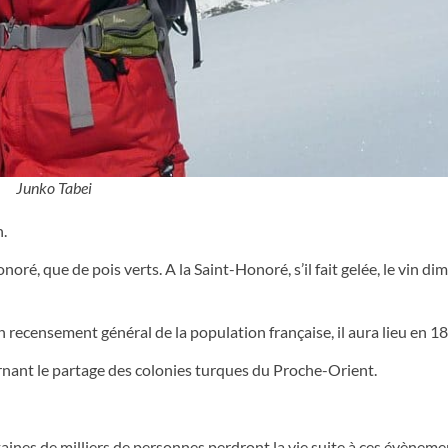
Junko Tabei
.
noré, que de pois verts. A la Saint-Honoré, s’il fait gelée, le vin di
recensement général de la population française, il aura lieu en 1
nant le partage des colonies turques du Proche-Orient.
aines de milliers de personnes perdront la vie suite à ces évèneme