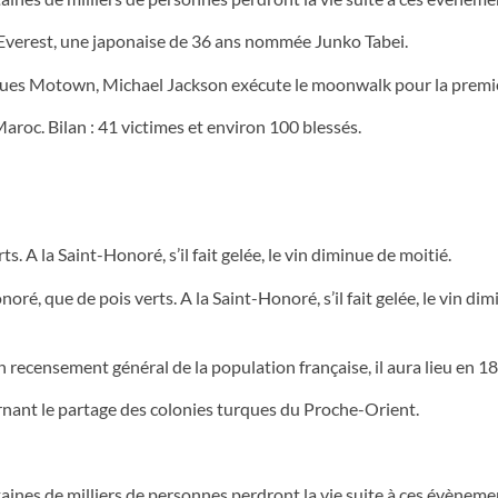
’Everest, une japonaise de 36 ans nommée Junko Tabei.
sques Motown, Michael Jackson exécute le moonwalk pour la premiè
aroc. Bilan : 41 victimes et environ 100 blessés.
. A la Saint-Honoré, s’il fait gelée, le vin diminue de moitié.
oré, que de pois verts. A la Saint-Honoré, s’il fait gelée, le vin di
recensement général de la population française, il aura lieu en 1
nant le partage des colonies turques du Proche-Orient.
aines de milliers de personnes perdront la vie suite à ces évèneme