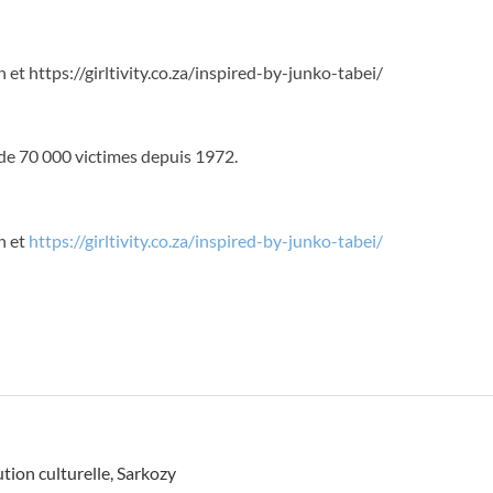
t https://girltivity.co.za/inspired-by-junko-tabei/
us de 70 000 victimes depuis 1972.
n et
https://girltivity.co.za/inspired-by-junko-tabei/
tion culturelle
,
Sarkozy