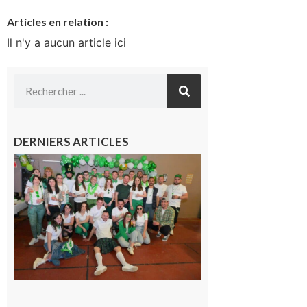
Articles en relation :
Il n'y a aucun article ici
DERNIERS ARTICLES
Boulogne-
sur-Gesse :
Quatre jours
de fête avec
le Comité, un
programme
exceptionnel
6 août 2026