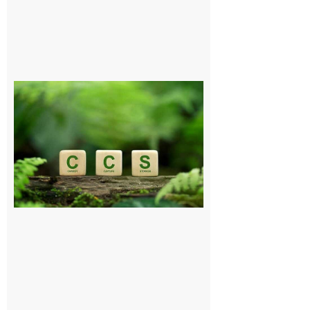
Comminges
et Piémont
Pyrénéen :
Consultation
publique sur
le projet de
stockage
souterrain
de CO2
5 août 2026