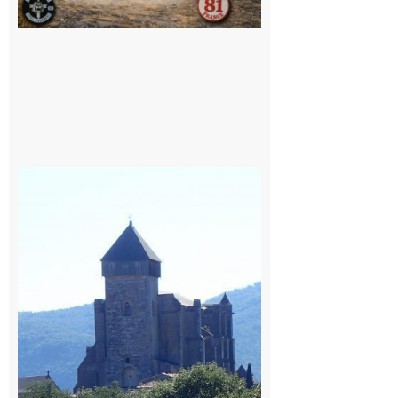
Saint
Bertrand de
Comminges
: 1ère
édition du
village des
patrimoines
du
Comminges
9 août 2026