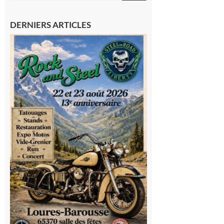
DERNIERS ARTICLES
Loures-
Barousse :
Rock and
Steel : de
belles
mécaniques,
du rock, de
la
convivialité!
9 août 2026