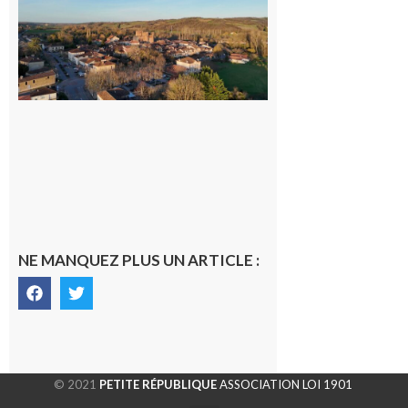
nouveau
médecin
généraliste
dans la cité
gersoise
6 août 2026
NE MANQUEZ PLUS UN ARTICLE :
© 2021
PETITE RÉPUBLIQUE
ASSOCIATION LOI 1901