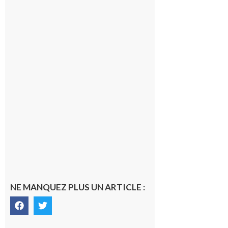
Barousse,
Neste,
Montréjeau
et ses
environs
9 août 2026
09/08/26 :
Vigilance
météorologique
orange pour
orages sur le
département de
la Haute-
Garonne
9 août 2026
NE MANQUEZ PLUS UN ARTICLE :