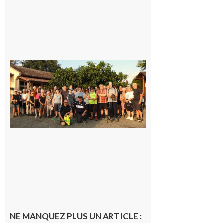
Saint-
Araille :
la
dernière
rando à
la
fraîche
de la
saison
était à
Cazac
8 août
2026
NE MANQUEZ PLUS UN ARTICLE :