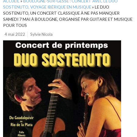
ACCUEIL
»
BOULOGNE-SUR-GESSE : CONCERT AVEC LE DUO
SOSTENUTO, VOYAGE IBÉRIQUE EN MUSIQUE
»
LE DUO
SOSTENUTO, UN CONCERT CLASSIQUE À NE PAS MANQUER
SAMEDI 7 MAI À BOULOGNE, ORGANISÉ PAR GUITARE ET MUSIQUE
POUR TOUS
4 mai 2022
Sylvie Nicola