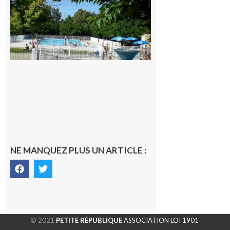
festive en
nocturne à
la piscine
municipale
de Rieux-
Volvestre.
7 août 2026
NE MANQUEZ PLUS UN ARTICLE :
© 2021
PETITE RÉPUBLIQUE
ASSOCIATION LOI 1901