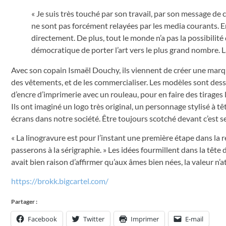
« Je suis très touché par son travail, par son message de c
ne sont pas forcément relayées par les media courants. En
directement. De plus, tout le monde n’a pas la possibilité 
démocratique de porter l’art vers le plus grand nombre. L
Avec son copain Ismaël Douchy, ils viennent de créer une marque
des vêtements, et de les commercialiser. Les modèles sont dessi
d’encre d’imprimerie avec un rouleau, pour en faire des tirages
Ils ont imaginé un logo très original, un personnage stylisé à 
écrans dans notre société. Être toujours scotché devant c’est se
« La linogravure est pour l’instant une première étape dans la 
passerons à la sérigraphie. » Les idées fourmillent dans la têt
avait bien raison d’affirmer qu’aux âmes bien nées, la valeur n
https://brokk.bigcartel.com/
Partager :
Facebook
Twitter
Imprimer
E-mail