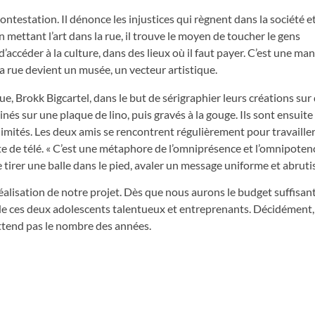
ontestation. Il dénonce les injustices qui règnent dans la société e
 mettant l’art dans la rue, il trouve le moyen de toucher le gens
d’accéder à la culture, dans des lieux où il faut payer. C’est une ma
a rue devient un musée, un vecteur artistique.
, Brokk Bigcartel, dans le but de sérigraphier leurs créations sur 
nés sur une plaque de lino, puis gravés à la gouge. Ils sont ensuite
 limités. Les deux amis se rencontrent régulièrement pour travaille
tête de télé. « C’est une métaphore de l’omniprésence et l’omnipoten
 tirer une balle dans le pied, avaler un message uniforme et abrutis
réalisation de notre projet. Dès que nous aurons le budget suffisan
e de ces deux adolescents talentueux et entreprenants. Décidément,
’attend pas le nombre des années.