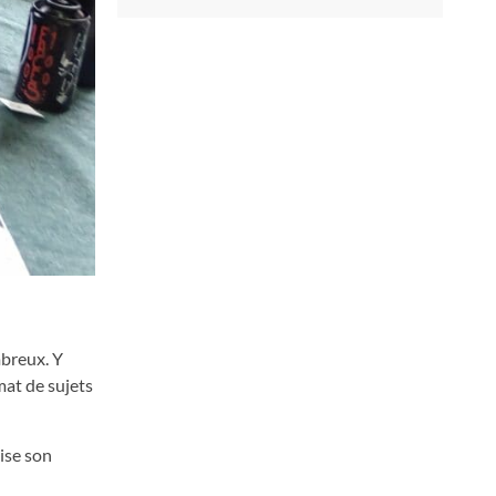
mbreux. Y
mat de sujets
uise son