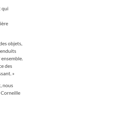
t qui
nière
des objets,
 enduits
r ensemble.
ce des
sant. »
t, nous
 Corneille