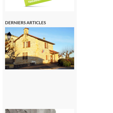
DERNIERS ARTICLES
Franquevielle
: La fête au
village !
7 août 2026
Rieux-