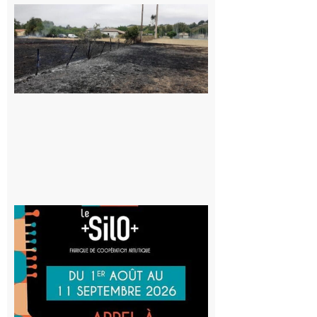
Montesquieu-
Volvestre : la
commune
appelle à la
vigilance face
au risque
d’incendie
8 août 2026
Aurignac
: La
Cafetière
participe
au projet
Musiques
actuelles
et Tiers-