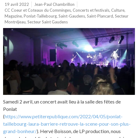
19 avril 2022
Jean-Paul Chambrillon
CC Coeur et Coteaux du Comminges
,
Concerts et festivals
,
Culture
,
Magazine
,
Ponlat-Taillebourg
,
Saint-Gaudens
,
Saint-Plancard
,
Secteur
Montréjeau
,
Secteur Saint Gaudens
Samedi 2 avril, un concert avait lieu à la salle des fêtes de
Ponlat
(
https://www.petiterepublique.com/2022/04/05/ponlat-
taillebourg-laura-barriere-retrouve-la-scene-pour-son-plus-
grand-bonheur/
). Hervé Boisson, de LP production, nous