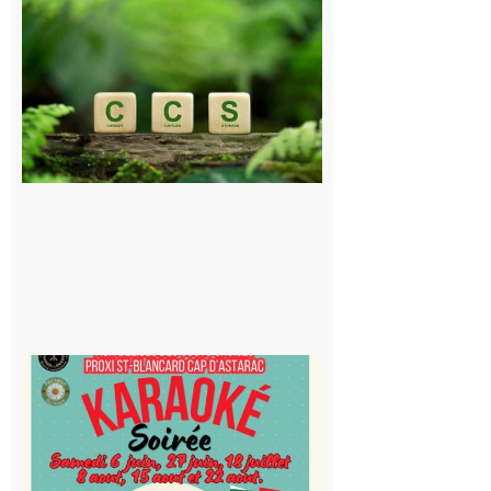
et Piémont
Pyrénéen :
Consultation
publique sur
le projet de
stockage
souterrain
de CO2
5 août 2026
Saint-
Blancard
Cap
d’Astarac
: Soirée
karaoké
au Proxi,