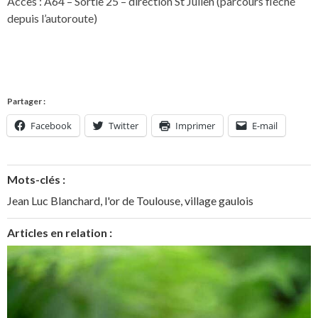
Accès : A64 – Sortie 25 – direction St Julien (parcours fléché
depuis l’autoroute)
Partager :
Facebook
Twitter
Imprimer
E-mail
Mots-clés :
Jean Luc Blanchard
,
l'or de Toulouse
,
village gaulois
Articles en relation :