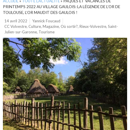
ACCUEIL
»
TOUTE L’ACTUALITÉ
»
PÂQUES ET VACANCES DE
PRINTEMPS 2022 AU VILLAGE GAULOIS: LA LÉGENDE DE L’OR DE
TOULOUSE, L’OR MAUDIT DES GAULOIS !
14 avril 2022
Yannick Foucaud
CC Volvestre
,
Culture
,
Magazine
,
Où sortir?
,
Rieux-Volvestre
,
Saint-
Julien-sur-Garonne
,
Tourisme