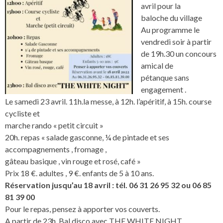
avril pour la
baloche du village
Au programme le
vendredi soir à partir
de 19h.30 un concours
amical de
pétanque sans
engagement .
Le samedi 23 avril. 11h.la messe, à 12h. l’apéritif, à 15h. course
cycliste et
marche rando « petit circuit »
20h. repas « salade gasconne, ¼ de pintade et ses
accompagnements , fromage ,
gâteau basique , vin rouge et rosé, café »
Prix 18 €. adultes , 9 €. enfants de 5 à 10 ans.
Réservation jusqu’au 18 avril : tél. 06 31 26 95 32 ou 06 85
81 39 00
Pour le repas, pensez à apporter vos couverts.
A partir de 23h. Bal disco avec THE WHITE NIGHT.