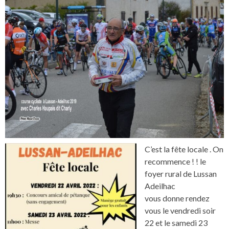
C’est la fête locale . On
recommence ! ! le
foyer rural de Lussan
Adeilhac
vous donne rendez
vous le vendredi soir
22 et le samedi 23