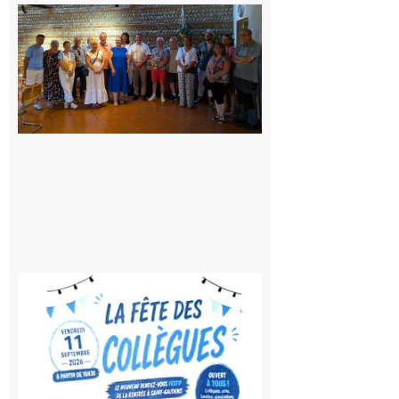
Carbonne
: quatre
jours de
fête au
rythme
de la
Saint-
Laurent
10 août
2026
Saint-
Gaudens:
Fête des
Collègues
à la
rentrée !
10 août
2026