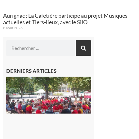
Aurignac : La Cafetière participe au projet Musiques
actuelles et Tiers-lieux, avec le SilO
8 août 2026
DERNIERS ARTICLES
Hesta
Gascona
de
Luchon
c’est la
fête de
tous !
Dès le
vendredi
14 août
au soir.