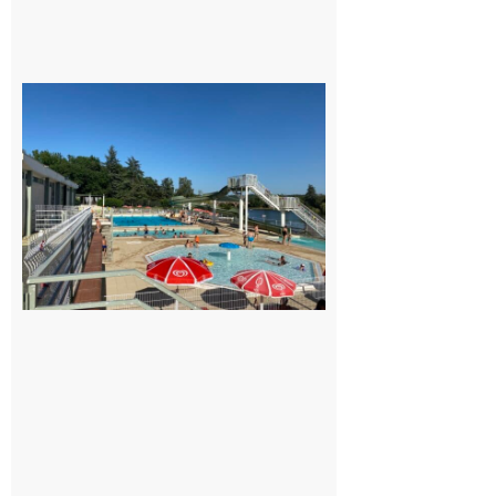
8 août
2026
Boulogne-
sur-Gesse :
Une
convention
entre la
Mairie et le
Collège
pour la
piscine
8 août 2026