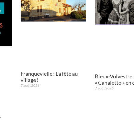
Franquevielle : La fête au
Rieux-Volvestre
village !
« Canaletto » en 
7 août 2026
7 août 2026
O