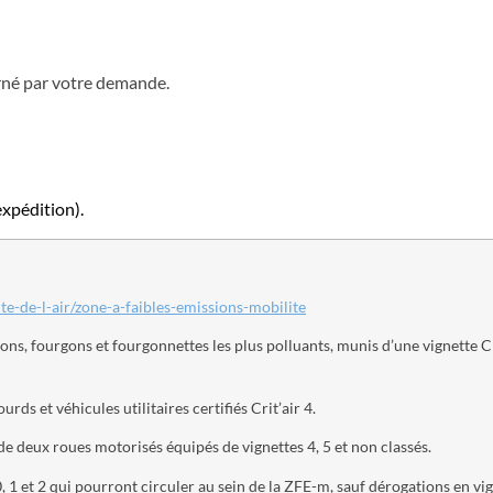
erné par votre demande.
expédition).
e-de-l-air/zone-a-faibles-emissions-mobilite
ons, fourgons et fourgonnettes les plus polluants, munis d’une vignette Cr
rds et véhicules utilitaires certifiés Crit’air 4.
 de deux roues motorisés équipés de vignettes 4, 5 et non classés.
0, 1 et 2 qui pourront circuler au sein de la ZFE-m, sauf dérogations en vi