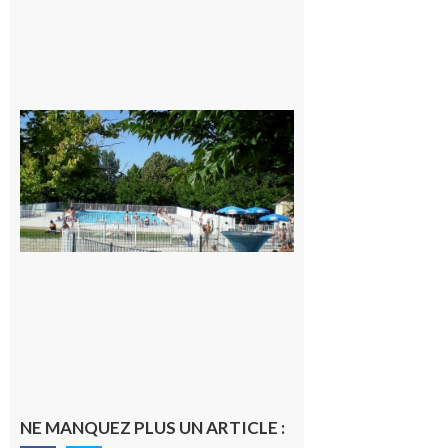
Une soirée
festive en
nocturne à
la piscine
municipale
de Rieux-
Volvestre.
7 août 2026
NE MANQUEZ PLUS UN ARTICLE :