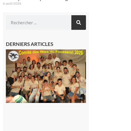
6 août 2026
DERNIERS ARTICLES
Le
Fousseret :
la Fête de
la Saint-
Pierre est
terminée,
les Vikings
sont
rentrés
chez eux
6 août 2026