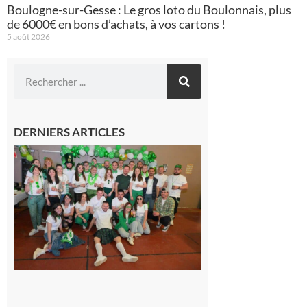
Boulogne-sur-Gesse : Le gros loto du Boulonnais, plus
de 6000€ en bons d’achats, à vos cartons !
5 août 2026
DERNIERS ARTICLES
Boulogne-
sur-Gesse :
Quatre jours
de fête avec
le Comité,
un
programme
exceptionnel
6 août 2026