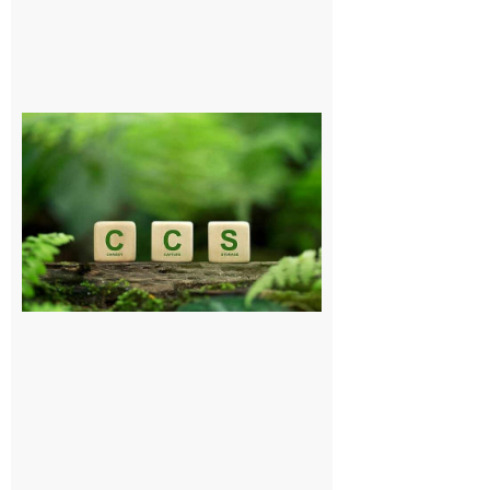
Comminges
et Piémont
Pyrénéen :
Consultation
publique sur
le projet de
stockage
souterrain
de CO2
5 août 2026