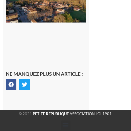
généraliste
dans la cité
gersoise
6 août 2026
NE MANQUEZ PLUS UN ARTICLE :
© 2021
PETITE RÉPUBLIQUE
ASSOCIATION LOI 1901