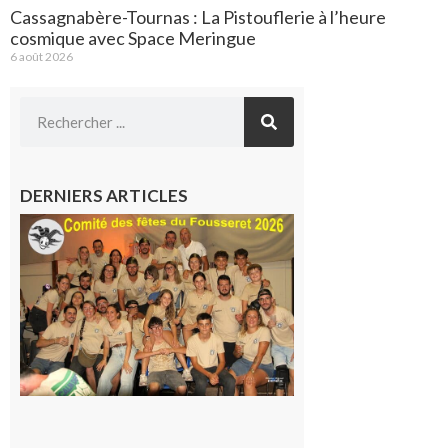
Cassagnabère-Tournas : La Pistouflerie à l’heure
cosmique avec Space Meringue
6 août 2026
DERNIERS ARTICLES
Le
Fousseret :
la Fête de
la Saint-
Pierre est
terminée,
les Vikings
sont
rentrés
chez eux
6 août 2026