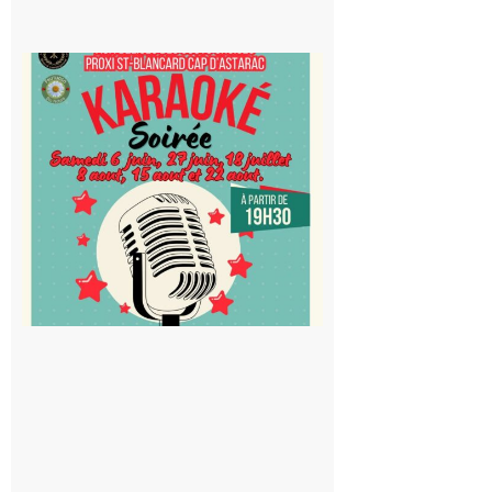
Saint-
Blancard
Cap
d’Astarac
: Soirée
karaoké
au Proxi,
à vous le
micro !
5 août 2026