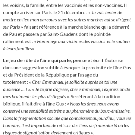
les voisins, la famille, entre les vaccinés et les non-vaccinés. Il
compte arriver sur Paris le 21 décembre : «
Je vais tenter de
mettre en lien mon parcours avec les autres marches qui se dirigent
sur Paris
» faisant référence à la marche blanche qui a démarré
de Pau et passera par Saint-Gaudens dont le point de
ralliement est : «
Hommage aux victimes des vaccins
et le soutien
à leurs familles
».
Le jeu de rôle de l’âne qui parle, pense et écrit
l’autorise
dans une suggestion subtile à évoquer la proximité de l’âne Gus
et du Président de la République par l’usage du
tutoiement : «
Cher Emmanuel, je sollicite auprès de toi une
audience … !
». «
Je te prie d’agréer, cher Emmanuel, l’expression de
mes braiments les plus distingués
». Se référant à la tradition
biblique, il fait dire à l’âne Gus : «
Nous les ânes, nous avons
conservé une sensibilité extrême au phénomène du bouc-émissaire.
Dans la fragmentation sociale que connaissent aujourd’hui, vous les
humains, il est important de retisser des liens de fraternité là où les
risques de stigmatisation deviennent critiques
».