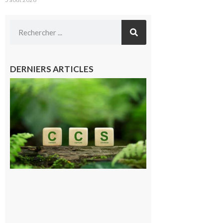
DERNIERS ARTICLES
Comminges
et Piémont
Pyrénéen :
Consultation
publique sur
le projet de
stockage
souterrain
de CO2
5 août 2026