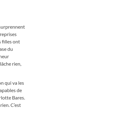
 surprennent
reprises
filles ont
hase du
îneur
lâche rien,
n qui va les
capables de
rlotte Bares.
rien. C’est