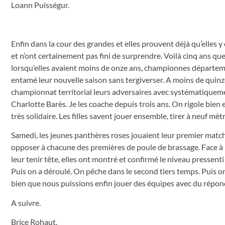
Loann Puisségur.
Enfin dans la cour des grandes et elles prouvent déjà qu’elles
et n’ont certainement pas fini de surprendre. Voilà cinq ans 
lorsqu’elles avaient moins de onze ans, championnes département
entamé leur nouvelle saison sans tergiverser. A moins de quinze
championnat territorial leurs adversaires avec systématiquemen
Charlotte Barès. Je les coache depuis trois ans. On rigole bien et
très solidaire. Les filles savent jouer ensemble, tirer à neuf mèt
Samedi, les jeunes panthères roses jouaient leur premier matc
opposer à chacune des premières de poule de brassage. Face à 
leur tenir tête, elles ont montré et confirmé le niveau pressent
Puis on a déroulé. On pêche dans le second tiers temps. Puis on s
bien que nous puissions enfin jouer des équipes avec du répond
A suivre.
Brice Rohaut.