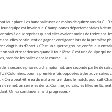
 y ont leur place. Les handballeuses de moins de quinze ans du CHB
que leur équipe est invaincue. Championnes départementales à deux 
ales à deux reprises quand elles avaient moins de treize ans, les 
 ans, elles continuent de gagner, corrigeant lors de la première p
t vingt buts d’écart. « C’est un superbe groupe, confie leur entra
 on sait être sérieuses quand il faut l’être. C’est une équipe qui ne 
res, prendre les balles dans la course…. »
h de la seconde phase du championnat, une seconde partie de saiso
l’US Colomiers, pour la première fois opposées à des adversaires 
i : « On a peut-être eu du mal à rentrer dans le match, poursuit Cha
’y remet, on serre les dents. Comme je disais, les filles ne lâchent 
ant. On va continuer ainsi à progresser. »