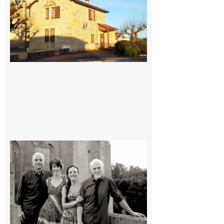
village !
7 août 2026
Rieux-
Volvestre
« Canaletto »
en concert !
7 août 2026