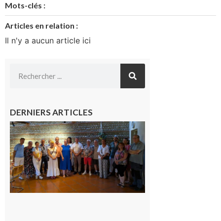
Mots-clés :
Articles en relation :
Il n'y a aucun article ici
DERNIERS ARTICLES
Carbonne
: quatre
jours de
fête au
rythme
de la
Saint-
Laurent
10 août
2026