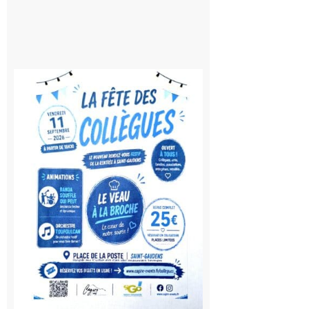
Saint-
Gaudens:
Fête des
Collègues
à la
rentrée !
10 août
2026