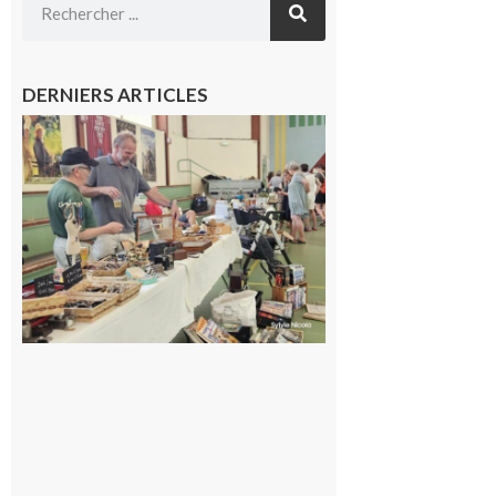
DERNIERS ARTICLES
L’Isle-en-
Dodon :
Une nuit
d’été
mémorable
pour les 30
ans du
Festival
Cinéma
dans les
Coteaux
10 août 2026