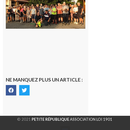
la
dernière
rando à
la
fraîche
de la
saison
était à
Cazac
8 août
2026
NE MANQUEZ PLUS UN ARTICLE :
© 2021
PETITE RÉPUBLIQUE
ASSOCIATION LOI 1901