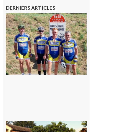
DERNIERS ARTICLES
Montréjeau
: Les sorties
du
Montréjeau
cyclo club
8 août 2026
Saint-
Araille :