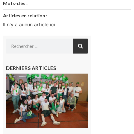
Mots-clés :
Articles en relation :
Il n'y a aucun article ici
DERNIERS ARTICLES
Boulogne-
sur-Gesse :
Quatre jours
de fête avec
le Comité, un
programme
exceptionnel
6 août 2026