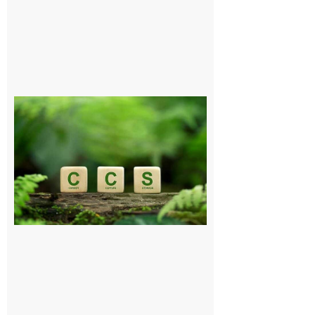
Comminges
et Piémont
Pyrénéen :
Consultation
publique sur
le projet de
stockage
souterrain
de CO2
5 août 2026